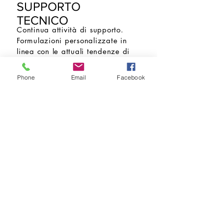
SUPPORTO
TECNICO
Continua attività di supporto.
Formulazioni personalizzate in
linea con le attuali tendenze di
mercato sviluppate grazie al
nostro laboratorio applicativo di
Phone
Email
Facebook
cosmetica
SVILUPPO &
FORMULAZIONE
Idee, concetti e consigli su
progetti specifici per
soddisfare ogni tipo di
richiesta